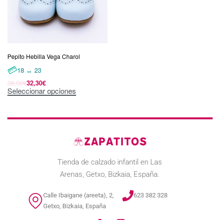
Pepito Hebilla Vega Charol
18 ↔ 23
38,00
€
32,30
€
Seleccionar opciones
Tienda de calzado infantil en Las
Arenas, Getxo, Bizkaia, España.
Calle Ibaigane (areeta), 2,
623 382 328
Getxo, Bizkaia, España