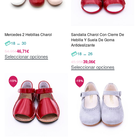
Mercedes 2 Hebillas Charol
Sandalia Charol Con Cierre De
Hebilla Y Suela De Goma
18 ↔ 30
Antideslizante
54,95
€
46,71
€
18 ↔ 26
Seleccionar opciones
45,95
€
39,06
€
Seleccionar opciones