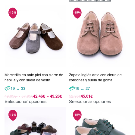
Mercedita en ante piel con cierre de
Zapato inglés ante con cierre de
hebilla y con suela de vestir
cordones y suela de goma
19 ↔ 33
19 ↔ 27
49,95
€
57,95
€
42,46
€
49,26
€
52,95
€
45,01
€
Seleccionar opciones
Seleccionar opciones