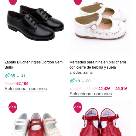
Zapato Blucher Inglés Cordón Semi
Mercedes para niña en piel charol
Brillo
con cierre de hebilla y suela
antideslizante
35 ↔ 41
18 ↔ 30
69,00
€
62,10
€
Seleccionar opciones
49,90
€
52,95
€
42,42
€
45,01
€
Seleccionar opciones