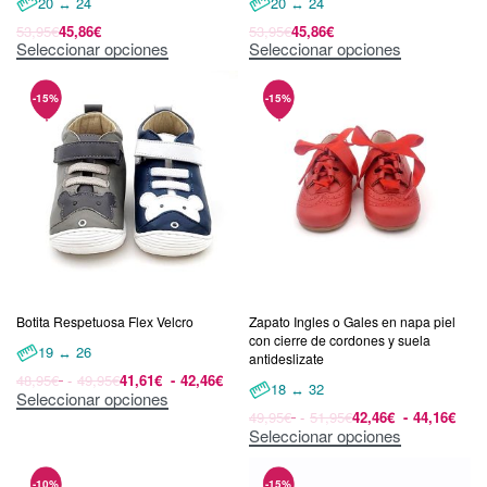
20 ↔ 24
20 ↔ 24
53,95
€
45,86
€
53,95
€
45,86
€
Seleccionar opciones
Seleccionar opciones
Botita Respetuosa Flex Velcro
Zapato Ingles o Gales en napa piel
con cierre de cordones y suela
19 ↔ 26
antideslizate
48,95
€
49,95
€
41,61
€
42,46
€
18 ↔ 32
Seleccionar opciones
49,95
€
51,95
€
42,46
€
44,16
€
Seleccionar opciones