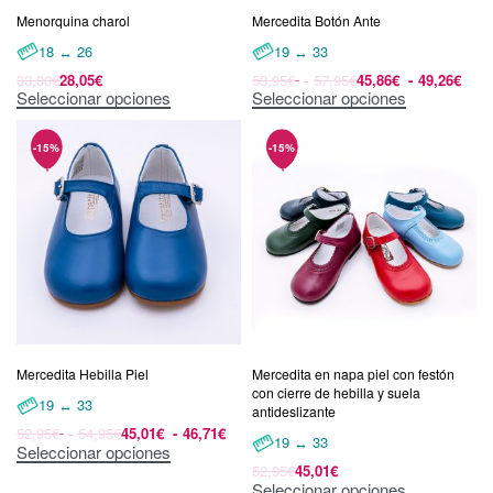
Menorquina charol
Mercedita Botón Ante
18 ↔ 26
19 ↔ 33
33,00
€
28,05
€
53,95
€
57,95
€
45,86
€
49,26
€
Seleccionar opciones
Seleccionar opciones
Mercedita Hebilla Piel
Mercedita en napa piel con festón
con cierre de hebilla y suela
19 ↔ 33
antideslizante
52,95
€
54,95
€
45,01
€
46,71
€
19 ↔ 33
Seleccionar opciones
52,95
€
45,01
€
Seleccionar opciones