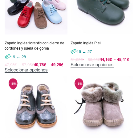
Zapato inglés florentic con cierre de
Zapato Inglés Piel
cordones y suela de goma
19 ↔ 27
19 ↔ 28
51,95
€
56,95
€
44,16
€
48,41
€
Seleccionar opciones
47,95
€
57,95
€
40,76
€
49,26
€
Seleccionar opciones