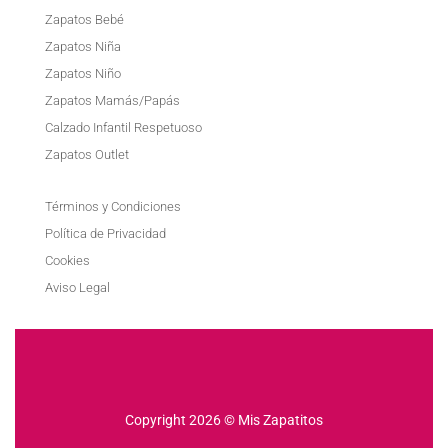
Zapatos Bebé
Zapatos Niña
Zapatos Niño
Zapatos Mamás/Papás
Calzado Infantil Respetuoso
Zapatos Outlet
Términos y Condiciones
Política de Privacidad
Cookies
Aviso Legal
Copyright 2026 © Mis Zapatitos