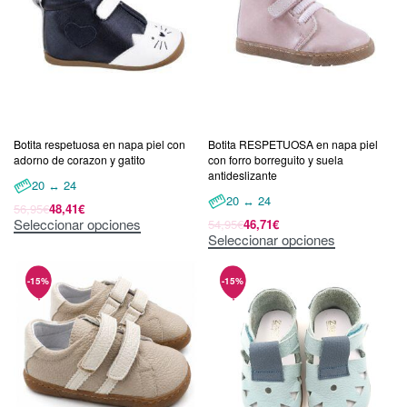
Botita respetuosa en napa piel con
Botita RESPETUOSA en napa piel
adorno de corazon y gatito
con forro borreguito y suela
antideslizante
20 ↔ 24
20 ↔ 24
56,95
€
48,41
€
Seleccionar opciones
54,95
€
46,71
€
Seleccionar opciones