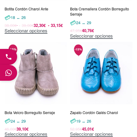
Botita Cordón Charol Ante
Bota Cremallera Cordón Borreguito
Serraje
18 ↔ 26
24 ↔ 29
38,00
€
39,00
€
32,30
€
33,15
€
Seleccionar opciones
47,95
€
40,76
€
Seleccionar opciones
Bota Velcro Borreguito Serraje
Zapato Cordón Galés Charol
24 ↔ 29
19 ↔ 26
46,00
€
39,10
€
52,95
€
45,01
€
Seleccionar opciones
Seleccionar opciones