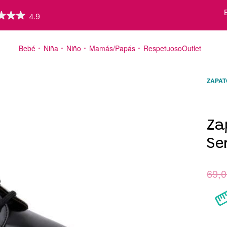
Bebé
Niña
Niño
Mamás/Papás
Respetuoso
Outlet
ZAPAT
Valorad
20
Za
Se
69,0