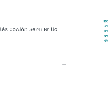
95
Valorado con
5
de 5
5
lés Cordón Semi Brillo
Valorado con
4
de 5
0
Valorado con
3
de 5
0
Valorado con
2
de 5
0
Valorado con
1
de 5