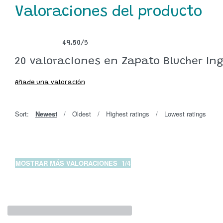
Valoraciones del producto
49.50
/5
Valorado con
20
49.50
de 5 en base a
valoraciones de clientes
20 valoraciones en
Zapato Blucher Ing
Añade una valoración
Sort:
Newest
Oldest
Highest ratings
Lowest ratings
MOSTRAR MÁS VALORACIONES
/