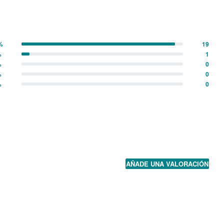
%
19
%
1
%
0
%
0
%
0
AÑADE UNA VALORACIÓN