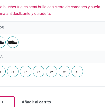
o blucher ingles semi brillo con cierre de cordones y suela
ma antideslizante y duradera.
OR
LA
5
36
37
38
39
40
41
Añadir al carrito