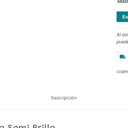
AÑADI
Es
Al co
puede
COMPA
Descripción