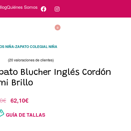
Blog
Quiénes Somos
0
OS NIÑA
›
ZAPATO COLEGIAL NIÑA
(
20
valoraciones de clientes)
o con
49.50
de 5 en base a
valoraciones de clientes
pato Blucher Inglés Cordón
mi Brillo
0
€
62,10
€
GUÍA DE TALLAS