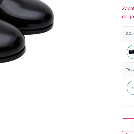
Zapat
de go
COL
TAL
3