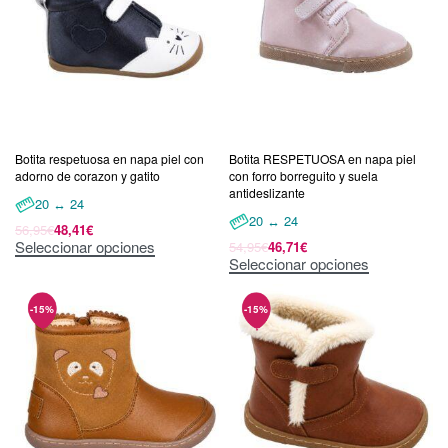
Botita respetuosa en napa piel con
Botita RESPETUOSA en napa piel
adorno de corazon y gatito
con forro borreguito y suela
antideslizante
20 ↔ 24
20 ↔ 24
56,95
€
48,41
€
Seleccionar opciones
54,95
€
46,71
€
Seleccionar opciones