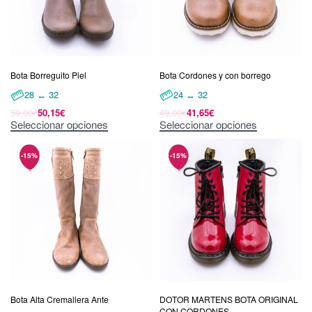
Bota Borreguito Piel
Bota Cordones y con borrego
28 ↔ 32
24 ↔ 32
59,00
€
50,15
€
49,00
€
41,65
€
Seleccionar opciones
Seleccionar opciones
Bota Alta Cremallera Ante
DOTOR MARTENS BOTA ORIGINAL
CON CORDONES