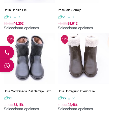
Botín Hebilla Piel
Pascuala Serraje
33 ↔ 39
25 ↔ 30
52,00
€
44,20
€
46,95
€
39,91
€
Seleccionar opciones
Seleccionar opciones
Bota Combinada Piel Serraje Lazo
Bota Borreguito Interior Piel
28
27 ↔ 36
39,00
€
33,15
€
49,95
€
42,46
€
Seleccionar opciones
Seleccionar opciones