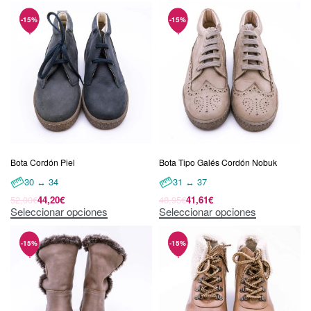
Bota Cordón Piel
Bota Tipo Galés Cordón Nobuk
30 ↔ 34
31 ↔ 37
52,00
€
44,20
€
48,95
€
41,61
€
Seleccionar opciones
Seleccionar opciones