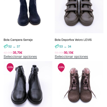
Bota Campera Serraje
Bota Deportiva Velcro LEVIS
32 ↔ 37
33 ↔ 34
42,00
€
35,70
€
59,00
€
50,15
€
Seleccionar opciones
Seleccionar opciones