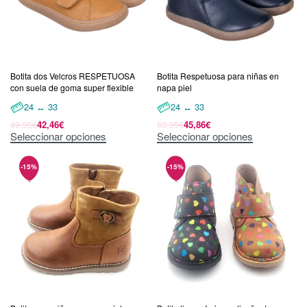
Botita dos Velcros RESPETUOSA
Botita Respetuosa para niñas en
con suela de goma super flexible
napa piel
24 ↔ 33
24 ↔ 33
49,95
€
42,46
€
53,95
€
45,86
€
Seleccionar opciones
Seleccionar opciones