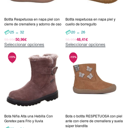
Botita Respetuosa en napa piel con
Botita respetuosa en napa piel y
cierre de cremallera y adorno de oso
cuello de borreguito
25 ↔ 32
20 ↔ 26
59,95
€
50,96
€
56,95
€
48,41
€
Seleccionar opciones
Seleccionar opciones
Bota Niña Alta una Hebilla Con
Bota o botita RESPETUOSA con piel
Goretex para Frio y lluvia
ante con cierre de cremallera y suela
súper blandita