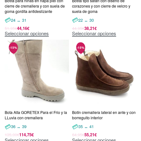
Botita para niñas en napa piel con
Botita tipo safari con diseño de
cierre de cremallera y con suela de
corazones y con cierre de velcro y
goma gordita antideslizante
suela de goma
24 ↔ 31
22 ↔ 30
51,95
€
44,16
€
44,95
€
38,21
€
Seleccionar opciones
Seleccionar opciones
Bota Alta GORETEX Para el Frio y la
Botín cremallera lateral en ante y con
LLuvia con cremallera
borreguito interior
36 ↔ 39
35 ↔ 41
135,00
€
114,75
€
64,95
€
55,21
€
Seleccionar opciones
Seleccionar opciones