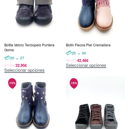
Botita Velcro Terciopelo Puntera
Botín Flecos Piel Cremallera
Goma
25 ↔ 34
20 ↔ 27
49,95
€
42,46
€
Seleccionar opciones
27,00
€
22,95
€
Seleccionar opciones