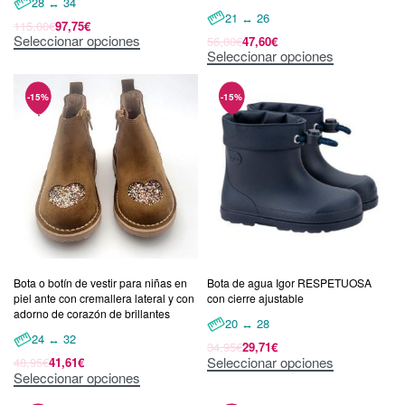
28 ↔ 34
21 ↔ 26
115,00
€
97,75
€
Seleccionar opciones
56,00
€
47,60
€
Seleccionar opciones
Bota o botín de vestir para niñas en
Bota de agua Igor RESPETUOSA
piel ante con cremallera lateral y con
con cierre ajustable
adorno de corazón de brillantes
20 ↔ 28
24 ↔ 32
34,95
€
29,71
€
Seleccionar opciones
48,95
€
41,61
€
Seleccionar opciones