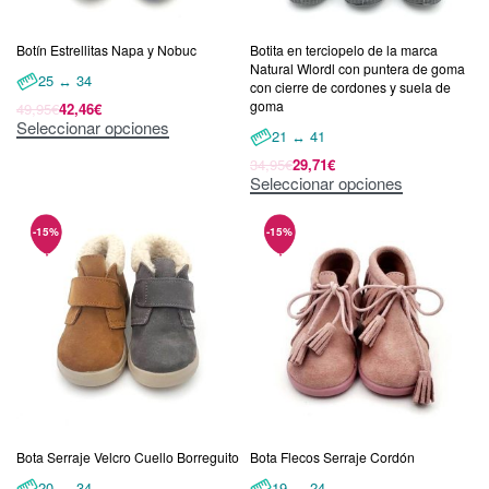
Botín Estrellitas Napa y Nobuc
Botita en terciopelo de la marca
Natural Wlordl con puntera de goma
25 ↔ 34
con cierre de cordones y suela de
goma
49,95
€
42,46
€
Seleccionar opciones
21 ↔ 41
34,95
€
29,71
€
Seleccionar opciones
Bota Serraje Velcro Cuello Borreguito
Bota Flecos Serraje Cordón
20 ↔ 34
19 ↔ 24