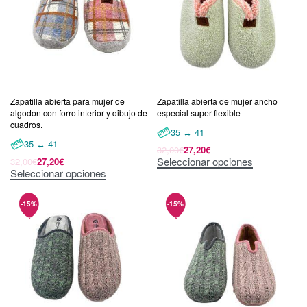
Zapatilla abierta para mujer de
Zapatilla abierta de mujer ancho
algodon con forro interior y dibujo de
especial super flexible
cuadros.
35 ↔ 41
35 ↔ 41
32,00
€
27,20
€
Seleccionar opciones
32,00
€
27,20
€
Seleccionar opciones