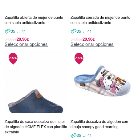
Zapatilla abierta de mujer de punto
Zapatilla cerrada de mujer de punto
con suela antideslizante
con suela antideslizante
35 ↔ 41
35 ↔ 41
34,00
€
28,90
€
34,00
€
28,90
€
Seleccionar opciones
Seleccionar opciones
Zapatilla de casa descalza de mujer
Zapatilla descalza de algodón con
de algodón HOME FLEX con plantilla
dibujo snoopy good morning
extraible
35 ↔ 41