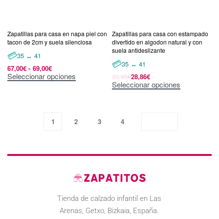
Zapatillas para casa en napa piel con
Zapatillas para casa con estampado
tacon de 2cm y suela silenciosa
divertido en algodon natural y con
suela antideslizante
35 ↔ 41
35 ↔ 41
67,00
€
69,00
€
Seleccionar opciones
33,95
€
28,86
€
Seleccionar opciones
1
2
3
4
Tienda de calzado infantil en Las
Arenas, Getxo, Bizkaia, España.