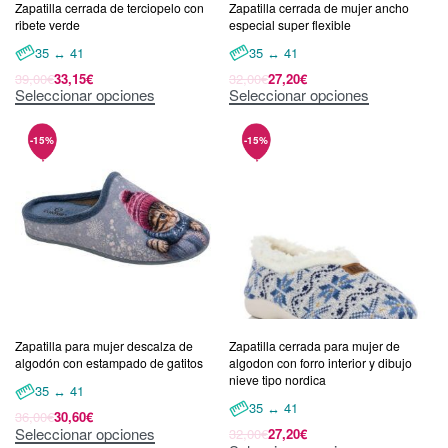
Zapatilla cerrada de terciopelo con
Zapatilla cerrada de mujer ancho
ribete verde
especial super flexible
35 ↔ 41
35 ↔ 41
39,00
€
33,15
€
32,00
€
27,20
€
Seleccionar opciones
Seleccionar opciones
Zapatilla para mujer descalza de
Zapatilla cerrada para mujer de
algodón con estampado de gatitos
algodon con forro interior y dibujo
nieve tipo nordica
35 ↔ 41
35 ↔ 41
36,00
€
30,60
€
Seleccionar opciones
32,00
€
27,20
€