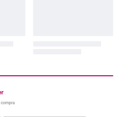
er
a compra