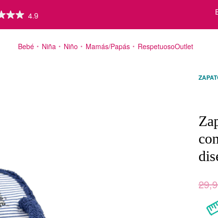
Bebé
Niña
Niño
Mamás/Papás
Respetuoso
Outlet
ZAPAT
Valorad
2
Zap
con
dis
29,9