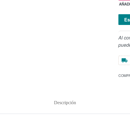
AÑADI
Es
Al co
puede
COMPA
Descripción