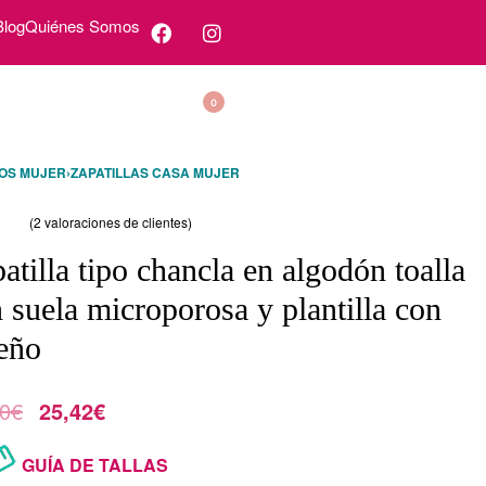
Blog
Quiénes Somos
0
OS MUJER
›
ZAPATILLAS CASA MUJER
(
2
valoraciones de clientes)
o con
5.00
de 5 en base a
valoraciones de clientes
atilla tipo chancla en algodón toalla
 suela microporosa y plantilla con
eño
0
€
25,42
€
GUÍA DE TALLAS