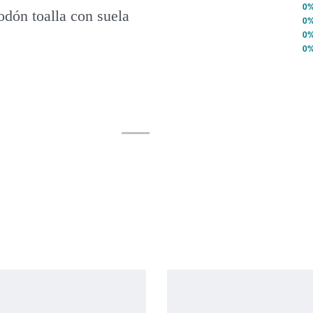
Valorado con
5
de 5
0
odón toalla con suela
Valorado con
4
de 5
0
Valorado con
3
de 5
0
Valorado con
2
de 5
0
Valorado con
1
de 5