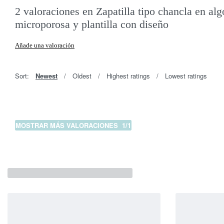
Valorado con
2
5.00
de 5 en base a
valoraciones de clientes
2 valoraciones en
Zapatilla tipo chancla en alg
microporosa y plantilla con diseño
Añade una valoración
Sort:
Newest
Oldest
Highest ratings
Lowest ratings
MOSTRAR MÁS VALORACIONES
/