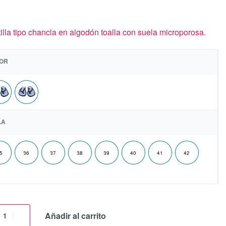
illa tipo chancla en algodón toalla con suela microporosa.
OR
LA
5
36
37
38
39
40
41
42
Añadir al carrito