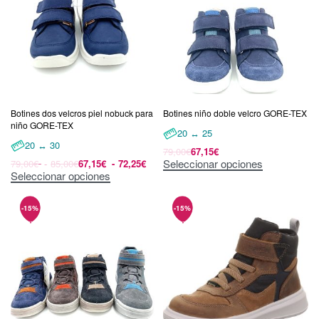
Botines dos velcros piel nobuck para
Botines niño doble velcro GORE-TEX
niño GORE-TEX
20 ↔ 25
20 ↔ 30
79,00
€
67,15
€
Seleccionar opciones
79,00
€
85,00
€
67,15
€
72,25
€
Seleccionar opciones