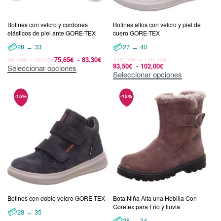
Botines con velcro y cordones
Botines altos con velcro y piel de
elásticos de piel ante GORE-TEX
cuero GORE-TEX
28 ↔ 33
27 ↔ 40
89,00
€
98,00
€
75,65
€
83,30
€
110,00
€
120,00
€
93,50
€
102,00
€
Seleccionar opciones
Seleccionar opciones
Botines con doble velcro GORE-TEX
Bota Niña Alta una Hebilla Con
Goretex para Frio y lluvia
28 ↔ 35
28 ↔ 34