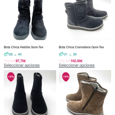
Bota Chica Hebilla Gore-Tex
Bota Chica Cremallera Gore-Tex
28 ↔ 40
31 ↔ 39
115,00
€
97,75
€
120,00
€
102,00
€
Seleccionar opciones
Seleccionar opciones