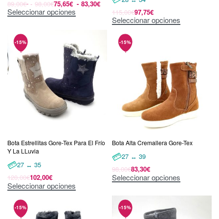
89,00
€
98,00
€
75,65
€
83,30
€
Seleccionar opciones
115,00
€
97,75
€
Seleccionar opciones
Bota Estrellitas Gore-Tex Para El Frío
Bota Alta Cremallera Gore-Tex
Y La LLuvia
27 ↔ 39
27 ↔ 35
98,00
€
83,30
€
Seleccionar opciones
120,00
€
102,00
€
Seleccionar opciones