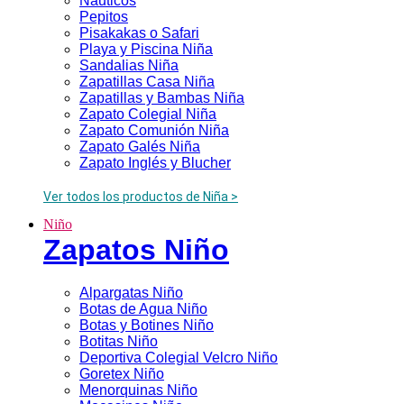
Náuticos
Pepitos
Pisakakas o Safari
Playa y Piscina Niña
Sandalias Niña
Zapatillas Casa Niña
Zapatillas y Bambas Niña
Zapato Colegial Niña
Zapato Comunión Niña
Zapato Galés Niña
Zapato Inglés y Blucher
Ver todos los productos de Niña >
Niño
Zapatos Niño
Alpargatas Niño
Botas de Agua Niño
Botas y Botines Niño
Botitas Niño
Deportiva Colegial Velcro Niño
Goretex Niño
Menorquinas Niño