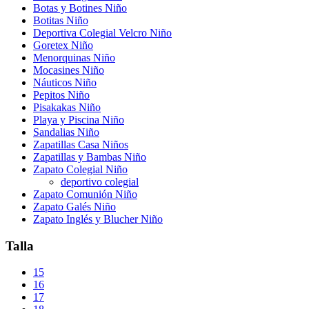
Botas y Botines Niño
Botitas Niño
Deportiva Colegial Velcro Niño
Goretex Niño
Menorquinas Niño
Mocasines Niño
Náuticos Niño
Pepitos Niño
Pisakakas Niño
Playa y Piscina Niño
Sandalias Niño
Zapatillas Casa Niños
Zapatillas y Bambas Niño
Zapato Colegial Niño
deportivo colegial
Zapato Comunión Niño
Zapato Galés Niño
Zapato Inglés y Blucher Niño
Talla
15
16
17