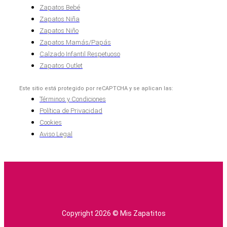
Zapatos Bebé
Zapatos Niña
Zapatos Niño
Zapatos Mamás/Papás
Calzado Infantil Respetuoso
Zapatos Outlet
Este sitio está protegido por reCAPTCHA y se aplican las:
Términos y Condiciones
Política de Privacidad
Cookies
Aviso Legal
Copyright 2026 © Mis Zapatitos