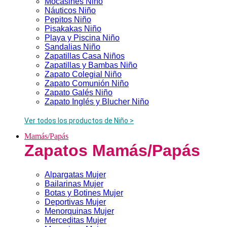
Mocasines Niño
Náuticos Niño
Pepitos Niño
Pisakakas Niño
Playa y Piscina Niño
Sandalias Niño
Zapatillas Casa Niños
Zapatillas y Bambas Niño
Zapato Colegial Niño
Zapato Comunión Niño
Zapato Galés Niño
Zapato Inglés y Blucher Niño
Ver todos los productos de Niño >
Mamás/Papás
Zapatos Mamás/Papás
Alpargatas Mujer
Bailarinas Mujer
Botas y Botines Mujer
Deportivas Mujer
Menorquinas Mujer
Merceditas Mujer