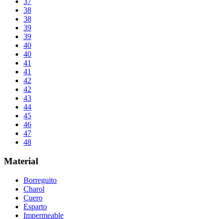
37
38
38
39
39
40
40
41
41
42
42
43
44
45
46
47
48
Material
Borreguito
Charol
Cuero
Esparto
Impermeable