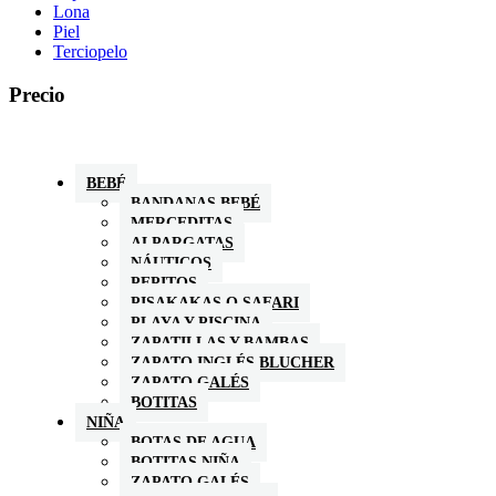
Lona
Piel
Terciopelo
Precio
BEBÉ
BANDANAS BEBÉ
MERCEDITAS
ALPARGATAS
NÁUTICOS
PEPITOS
PISAKAKAS O SAFARI
PLAYA Y PISCINA
ZAPATILLAS Y BAMBAS
ZAPATO INGLÉS BLUCHER
ZAPATO GALÉS
BOTITAS
NIÑA
BOTAS DE AGUA
BOTITAS NIÑA
ZAPATO GALÉS