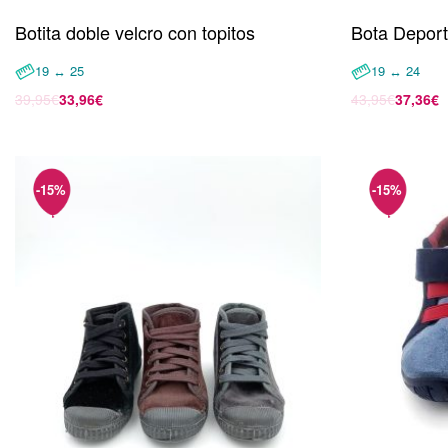
Botita doble velcro con topitos
Bota Deport
19 ↔ 25
19 ↔ 24
39,95
€
33,96
€
43,95
€
37,36
€
Seleccionar opciones
Seleccionar 