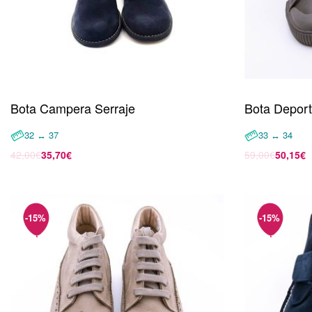
Bota Campera Serraje
Bota Deport
32 ↔ 37
33 ↔ 34
42,00
€
35,70
€
59,00
€
50,15
€
Seleccionar opciones
Seleccionar 