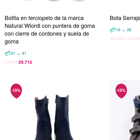
Botita en terciopelo de la marca
Bota Serraj
Natural Wlordl con puntera de goma
19 ↔ 26
con cierre de cordones y suela de
38,00
€
39,00
goma
Seleccionar 
21 ↔ 41
34,95
€
29,71
€
Seleccionar opciones