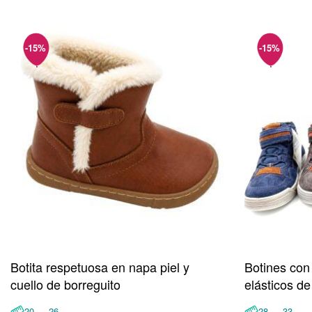
Botita respetuosa en napa piel y
Botines con
cuello de borreguito
elásticos d
20 ↔ 26
28 ↔ 33