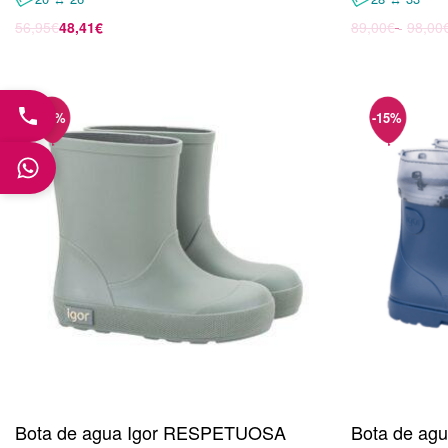
56,95
€
48,41
€
89,00
€
98,00
Seleccionar opciones
Seleccionar 
Bota de agua Igor RESPETUOSA
Bota de ag