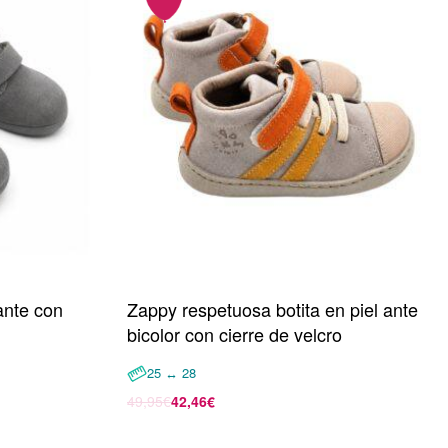
ante con
Zappy respetuosa botita en piel ante
bicolor con cierre de velcro
25 ↔ 28
49,95
€
42,46
€
Seleccionar opciones