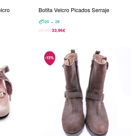
lcro
Botita Velcro Picados Serraje
20 ↔ 28
39,95
€
33,96
€
Seleccionar opciones