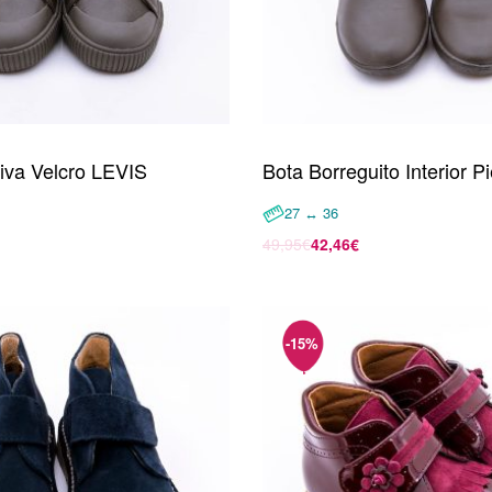
iva Velcro LEVIS
Bota Borreguito Interior Pi
27 ↔ 36
49,95
€
42,46
€
opciones
Seleccionar opciones