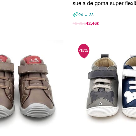
suela de goma super flexi
24 ↔ 33
49,95
€
42,46
€
opciones
Seleccionar opciones