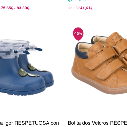
€
75,65
€
83,30
€
48,95
€
41,61
€
opciones
Seleccionar opciones
ua Igor RESPETUOSA con
Botita dos Velcros RES