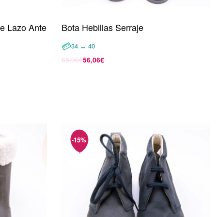
je Lazo Ante
Bota Hebillas Serraje
34 ↔ 40
65,95
€
56,06
€
Seleccionar opciones