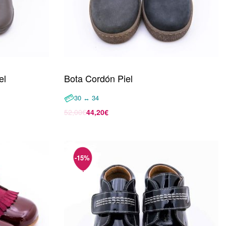
el
Bota Cordón Piel
30 ↔ 34
52,00
€
44,20
€
Seleccionar opciones