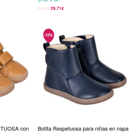
34,95
€
29,71
€
Seleccionar opciones
PETUOSA con
Botita Respetuosa para niñas en napa