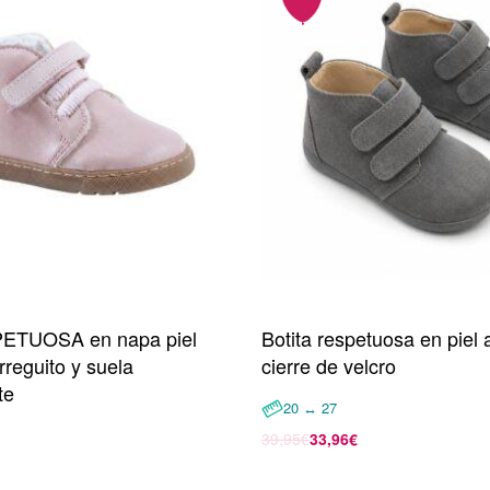
PETUOSA en napa piel
Botita respetuosa en piel 
rreguito y suela
cierre de velcro
te
20 ↔ 27
39,95
€
33,96
€
Seleccionar opciones
opciones