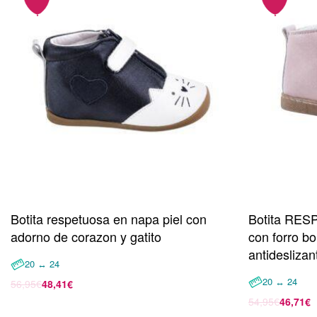
Botita respetuosa en napa piel con
Botita RES
adorno de corazon y gatito
con forro bo
antideslizan
20 ↔ 24
20 ↔ 24
56,95
€
48,41
€
Seleccionar opciones
54,95
€
46,71
€
Seleccionar 