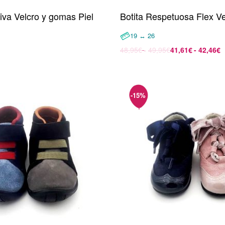
iva Velcro y gomas Piel
Botita Respetuosa Flex Ve
19 ↔ 26
48,95
€
49,95
€
41,61
€
42,46
€
opciones
Seleccionar opciones