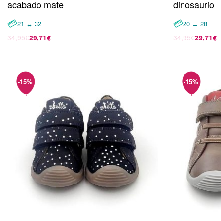
acabado mate
dinosaurio
21 ↔ 32
20 ↔ 28
34,95
€
29,71
€
34,95
€
29,71
€
Seleccionar opciones
Seleccionar 