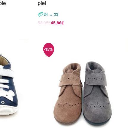
ble
piel
24 ↔ 33
53,95
€
45,86
€
Seleccionar opciones