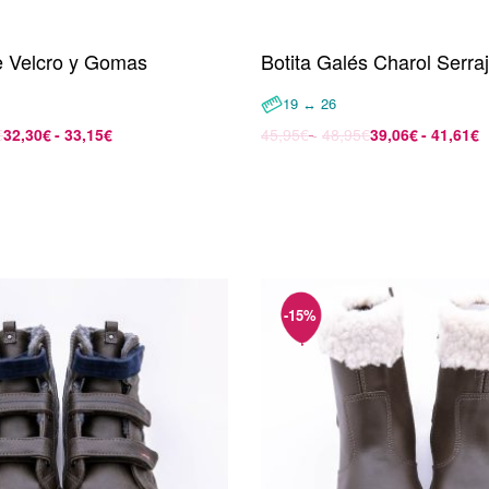
e Velcro y Gomas
Botita Galés Charol Serra
19 ↔ 26
€
32,30
€
33,15
€
45,95
€
48,95
€
39,06
€
41,61
€
opciones
Seleccionar opciones