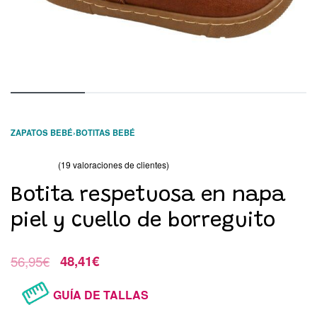
ZAPATOS BEBÉ
›
BOTITAS BEBÉ
(
19
valoraciones de clientes)
Valorado con
19
47.50
de 5 en base a
valoraciones de clientes
Botita respetuosa en napa
piel y cuello de borreguito
56,95
€
48,41
€
GUÍA DE TALLAS