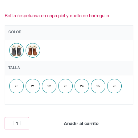
Botita respetuosa en napa piel y cuello de borreguito
COLOR
TALLA
20
21
22
23
24
25
26
Añadir al carrito