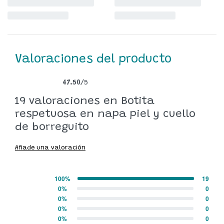
Valoraciones del producto
47.50
/5
Valorado con
19
47.50
de 5 en base a
valoraciones de clientes
19 valoraciones en
Botita
respetuosa en napa piel y cuello
de borreguito
Añade una valoración
100%
19
Valorado con
5
de 5
0%
0
Valorado con
4
de 5
0%
0
Valorado con
3
de 5
0%
0
Valorado con
2
de 5
0%
0