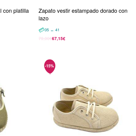
 con platilla
Zapato vestir estampado dorado con
lazo
35 ↔ 41
79,00
€
67,15
€
Seleccionar opciones