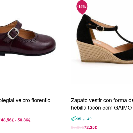
legial velcro florentic
Zapato vestir con forma de
hebilla tacón 5cm GAIMO
35 ↔ 42
€
48,56
€
50,36
€
opciones
85,00
€
72,25
€
Seleccionar opciones