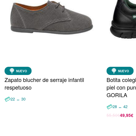
NUEVO
NUEVO
Zapato blucher de serraje infantil
Botita cole
respetuoso
piel con pun
GORILA
22 ↔ 30
28 ↔ 42
Leer más
55,50
€
49,95
€
Seleccionar 