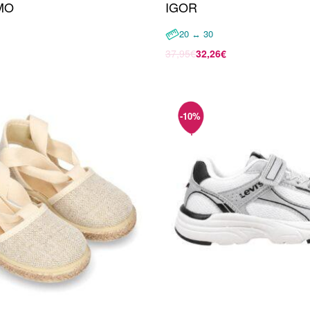
IMO
IGOR
20 ↔ 30
37,95
€
32,26
€
opciones
Seleccionar opciones