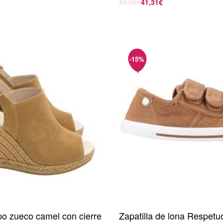
45,90
€
41,31
€
Seleccionar opciones
opciones
ipo zueco camel con cierre
Zapatilla de lona Respetu