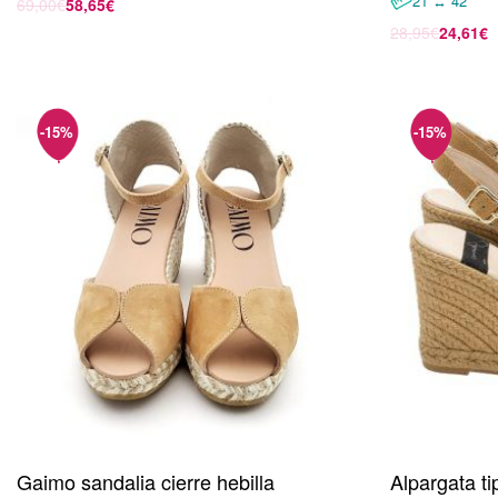
21 ↔ 42
69,00
€
58,65
€
Seleccionar opciones
28,95
€
24,61
€
Seleccionar 
Gaimo sandalia cierre hebilla
Alpargata t