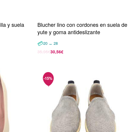
lla y suela
Blucher lino con cordones en suela de
yute y goma antideslizante
20 ↔ 28
35,95
€
30,56
€
Seleccionar opciones