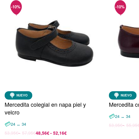
NUEVO
NUEVO
Mercedita colegial en napa piel y
Mercedita co
velcro
24 ↔ 34
24 ↔ 34
53,95
€
55,95
Seleccionar 
53,95
€
57,95
€
48,56
€
52,16
€
Seleccionar opciones