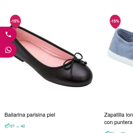
Bailarina parisina piel
Zapatilla l
con punter
27 ↔ 42