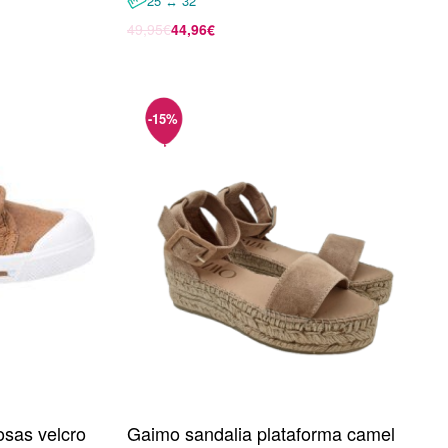
25 ↔ 32
49,95
€
44,96
€
Seleccionar opciones
osas velcro
Gaimo sandalia plataforma camel