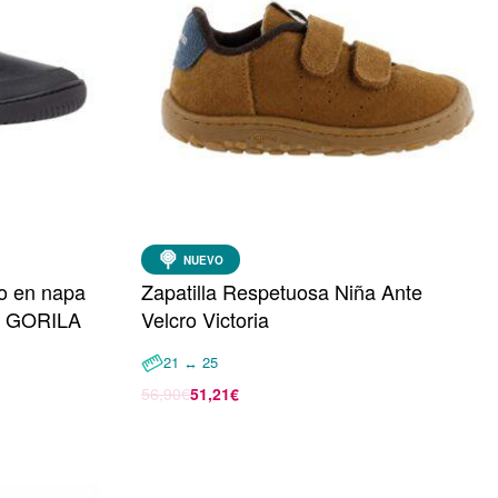
NUEVO
so en napa
Zapatilla Respetuosa Niña Ante
da GORILA
Velcro Victoria
21 ↔ 25
56,90
€
51,21
€
Seleccionar opciones