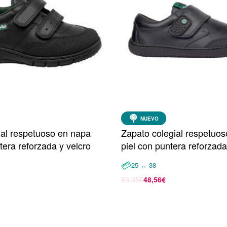
NUEVO
gial respetuoso en napa
Zapato colegial respetuo
tera reforzada y velcro
piel con puntera reforza
25 ↔ 38
53,95
€
48,56
€
Seleccionar opciones
opciones