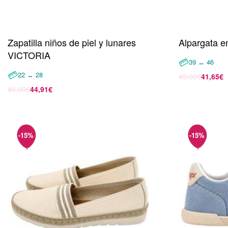
Zapatilla niños de piel y lunares
Alpargata e
VICTORIA
39 ↔ 46
22 ↔ 28
49,00
€
41,65
€
Seleccionar 
49,90
€
44,91
€
Seleccionar opciones