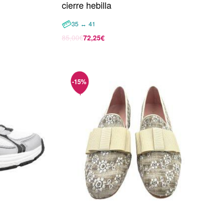
cierre hebilla
35 ↔ 41
85,00
€
72,25
€
Seleccionar opciones