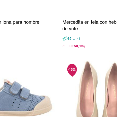
n lona para hombre
Mercedita en tela con hebi
de yute
35 ↔ 41
opciones
59,00
€
50,15
€
Seleccionar opciones