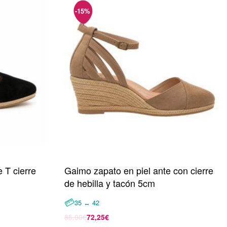
 T cierre
Gaimo zapato en piel ante con cierre
de hebilla y tacón 5cm
35 ↔ 42
85,00
€
72,25
€
Seleccionar opciones