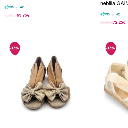
hebilla GA
35 ↔ 42
35 ↔ 42
75,00
€
63,75
€
Seleccionar opciones
85,00
€
72,25
€
Seleccionar 