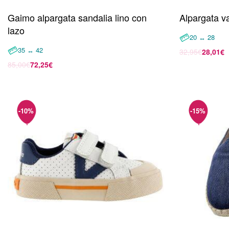
Gaimo alpargata sandalia lino con
Alpargata va
lazo
20 ↔ 28
35 ↔ 42
32,95
€
28,01
€
Seleccionar 
85,00
€
72,25
€
Seleccionar opciones