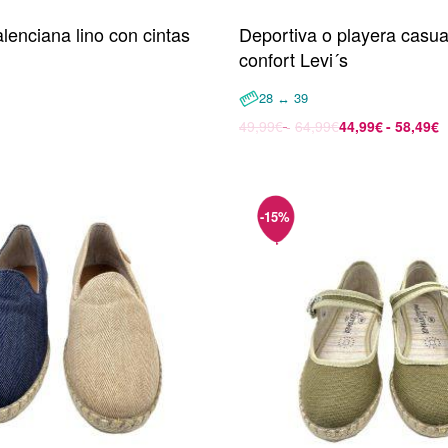
lenciana lino con cintas
Deportiva o playera casual
confort Levi´s
28 ↔ 39
opciones
49,99
€
64,99
€
44,99
€
58,49
€
Seleccionar opciones