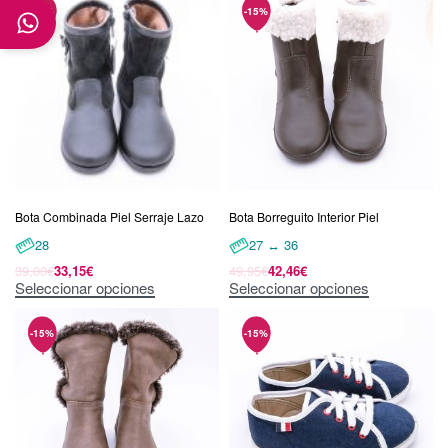
Bota Combinada Piel Serraje Lazo
Bota Borreguito Interior Piel
28
27 ↔ 36
39,00
€
33,15
€
49,95
€
42,46
€
Seleccionar opciones
Seleccionar opciones