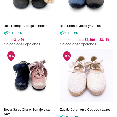
Bota Serraje Borreguito Borlas
Bota Serraje Velcro y Gomas
19 ↔ 26
19 ↔ 26
37,00
€
31,45
€
38,00
€
39,00
€
32,30
€
33,15
€
Seleccionar opciones
Seleccionar opciones
Botita Galés Charol Serraje Lazo
Zapato Ceremonia Casiopea Lazos
Ante
34 ↔ 39