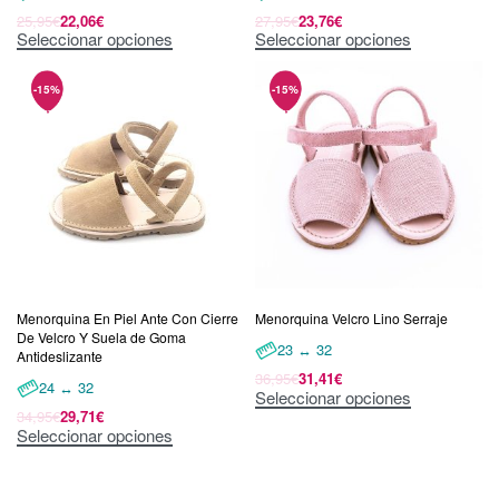
25,95
€
22,06
€
27,95
€
23,76
€
Seleccionar opciones
Seleccionar opciones
Menorquina En Piel Ante Con Cierre
Menorquina Velcro Lino Serraje
De Velcro Y Suela de Goma
23 ↔ 32
Antideslizante
36,95
€
31,41
€
24 ↔ 32
Seleccionar opciones
34,95
€
29,71
€
Seleccionar opciones