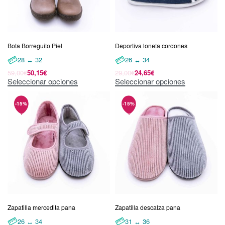
Bota Borreguito Piel
Deportiva loneta cordones
28 ↔ 32
26 ↔ 34
59,00
€
50,15
€
29,00
€
24,65
€
Seleccionar opciones
Seleccionar opciones
Zapatilla mercedita pana
Zapatilla descalza pana
26 ↔ 34
31 ↔ 36