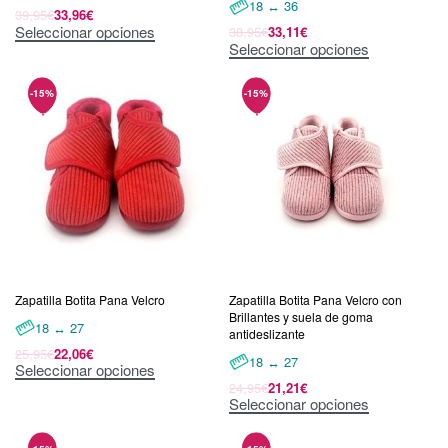
18 ↔ 36
39,95
€
33,96
€
Seleccionar opciones
38,95
€
33,11
€
Seleccionar opciones
Zapatilla Botita Pana Velcro
Zapatilla Botita Pana Velcro con
Brillantes y suela de goma
18 ↔ 27
antideslizante
25,95
€
22,06
€
18 ↔ 27
Seleccionar opciones
24,95
€
21,21
€
Seleccionar opciones