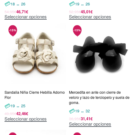
18 ↔ 26
19 ↔ 26
54,95
€
46,71
€
52,95
€
45,01
€
Seleccionar opciones
Seleccionar opciones
Sandalia Niña Cierre Hebilla Adorno
Mercedita en ante con cierre de
Flor
velcro y lazo de terciopelo y suela de
goma.
19 ↔ 25
19 ↔ 32
49,95
€
42,46
€
Seleccionar opciones
36,95
€
31,41
€
Seleccionar opciones