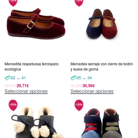
Mercedita respetuosa terciopelo
Mercedes serraje con cierre de botón
ecológica
y suela de goma
22 ↔ 41
25 ↔ 34
34,95
€
29,71
€
35,95
€
30,56
€
Seleccionar opciones
Seleccionar opciones