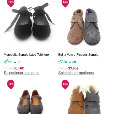
Mercedita Serraje Lazo Tobillero
Botita Velcro Picados Serraje
24 ↔ 34
20 ↔ 28
35,95
€
30,56
€
39,95
€
33,96
€
Seleccionar opciones
Seleccionar opciones