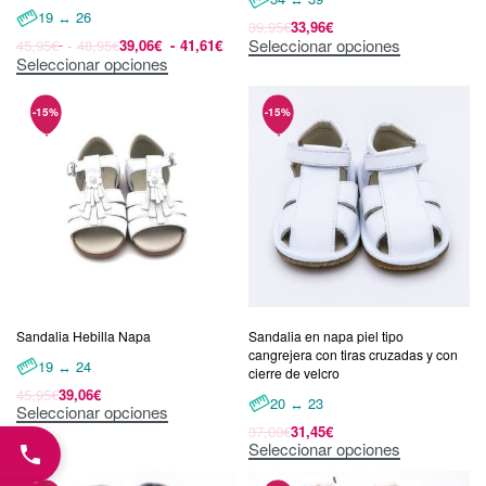
19 ↔ 26
39,95
€
33,96
€
Seleccionar opciones
45,95
€
48,95
€
39,06
€
41,61
€
Seleccionar opciones
Sandalia Hebilla Napa
Sandalia en napa piel tipo
cangrejera con tiras cruzadas y con
19 ↔ 24
cierre de velcro
45,95
€
39,06
€
20 ↔ 23
Seleccionar opciones
37,00
€
31,45
€
Seleccionar opciones