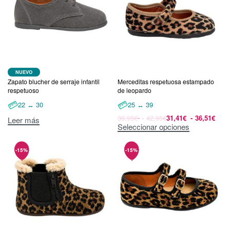
NUEVO
Zapato blucher de serraje infantil
Merceditas respetuosa estampado
respetuoso
de leopardo
22 ↔ 30
25 ↔ 39
36,95
€
42,95
€
31,41
€
36,51
€
Leer más
Seleccionar opciones