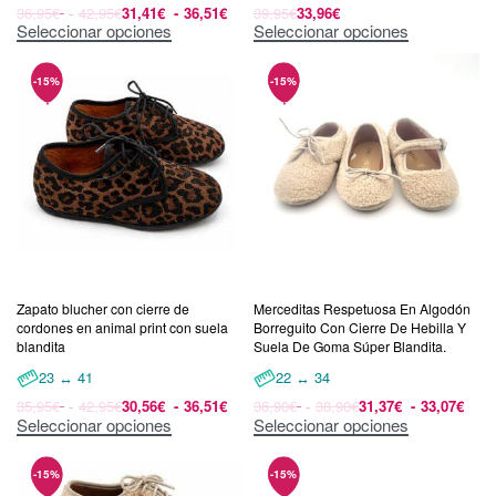
36,95
€
42,95
€
31,41
€
36,51
€
39,95
€
33,96
€
Seleccionar opciones
Seleccionar opciones
Zapato blucher con cierre de
Merceditas Respetuosa En Algodón
cordones en animal print con suela
Borreguito Con Cierre De Hebilla Y
blandita
Suela De Goma Súper Blandita.
23 ↔ 41
22 ↔ 34
35,95
€
42,95
€
30,56
€
36,51
€
36,90
€
38,90
€
31,37
€
33,07
€
Seleccionar opciones
Seleccionar opciones