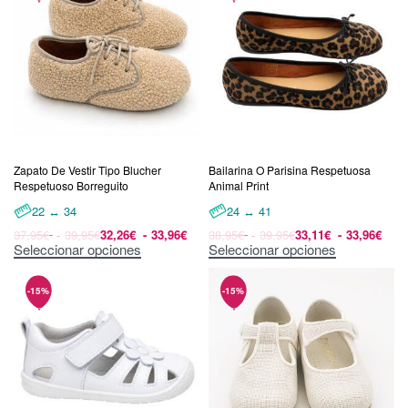
Zapato De Vestir Tipo Blucher
Bailarina O Parisina Respetuosa
Respetuoso Borreguito
Animal Print
22 ↔ 34
24 ↔ 41
37,95
€
39,95
€
32,26
€
33,96
€
38,95
€
39,95
€
33,11
€
33,96
€
Seleccionar opciones
Seleccionar opciones