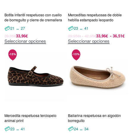
Botita infantil respetuoso con cuello
Merceditas respetuosas de doble
de borreguito y cierre de cremallera
hebilla estampado leopardo
21 ↔ 27
23 ↔ 41
39,95
€
33,96
€
39,95
€
42,95
€
33,96
€
36,51
€
Seleccionar opciones
Seleccionar opciones
Mercedita respetuosa terciopelo
Bailarina respetuosa en algodón
animal print
borreguito
23 ↔ 41
24 ↔ 34