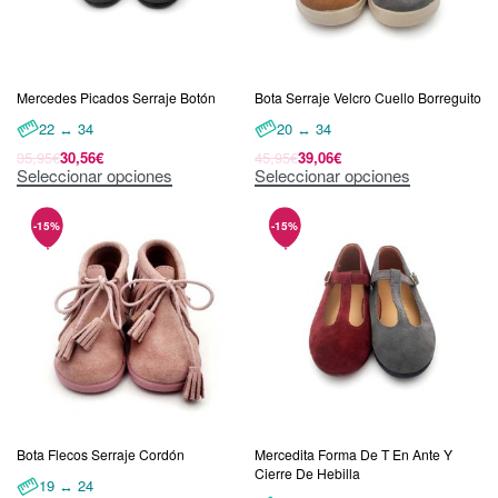
Mercedes Picados Serraje Botón
Bota Serraje Velcro Cuello Borreguito
22 ↔ 34
20 ↔ 34
35,95
€
30,56
€
45,95
€
39,06
€
Seleccionar opciones
Seleccionar opciones
Bota Flecos Serraje Cordón
Mercedita Forma De T En Ante Y
Cierre De Hebilla
19 ↔ 24