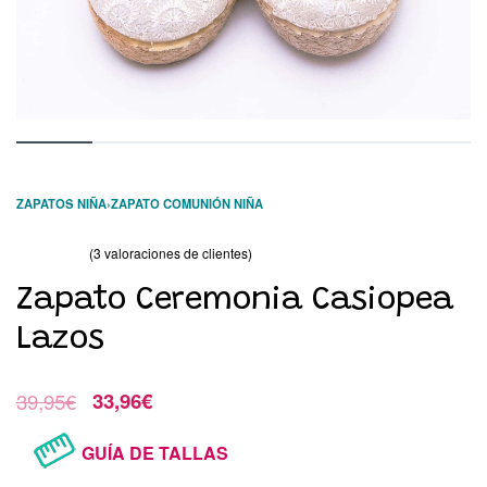
ZAPATOS NIÑA
›
ZAPATO COMUNIÓN NIÑA
(
3
valoraciones de clientes)
Valorado con
3
5.00
de 5 en base a
valoraciones de clientes
Zapato Ceremonia Casiopea
Lazos
39,95
€
33,96
€
GUÍA DE TALLAS