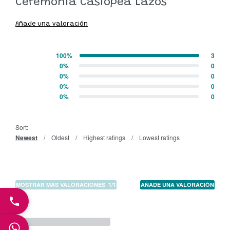
Ceremonia Casiopea Lazos
Añade una valoración
100%
3
Valorado con
5
de 5
0%
0
Valorado con
4
de 5
0%
0
Valorado con
3
de 5
0%
0
Valorado con
2
de 5
0%
0
Valorado con
1
de 5
Sort:
Newest
Oldest
Highest ratings
Lowest ratings
MOSTRAR MÁS VALORACIONES
/
AÑADE UNA VALORACIÓN