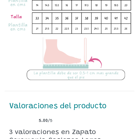
Valoraciones del producto
5.00
/5
Valorado con
3
5.00
de 5 en base a
valoraciones de clientes
3 valoraciones en
Zapato