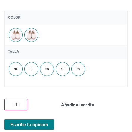
COLOR
TALLA
34
35
36
38
39
Añadir al carrito
Escribe tu opinión