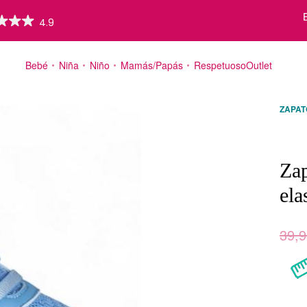
Bebé
Niña
Niño
Mamás/Papás
Respetuoso
Outlet
ZAPAT
Valorad
17
Zap
ela
39,9