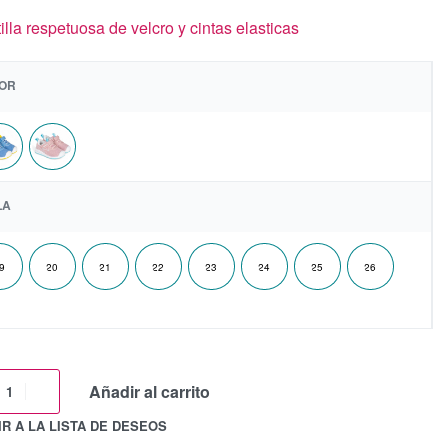
illa respetuosa de velcro y cintas elasticas
OR
LA
9
20
21
22
23
24
25
26
Añadir al carrito
R A LA LISTA DE DESEOS