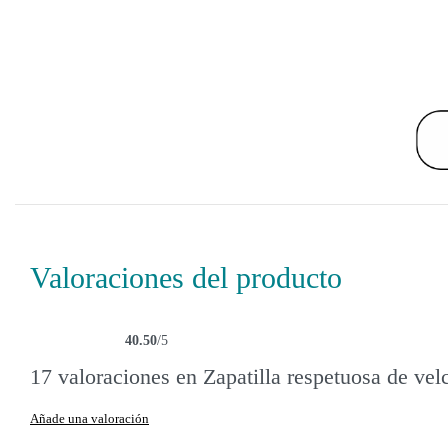
Valoraciones del producto
40.50
/5
Valorado con
17
40.50
de 5 en base a
valoraciones de clientes
17 valoraciones en
Zapatilla respetuosa de velc
Añade una valoración