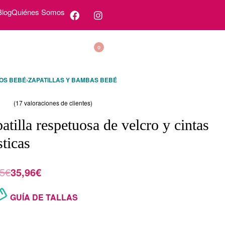
Blog
Quiénes Somos
0
OS BEBÉ
›
ZAPATILLAS Y BAMBAS BEBÉ
(
17
valoraciones de clientes)
o con
40.50
de 5 en base a
valoraciones de clientes
atilla respetuosa de velcro y cintas
sticas
5
€
35,96
€
GUÍA DE TALLAS