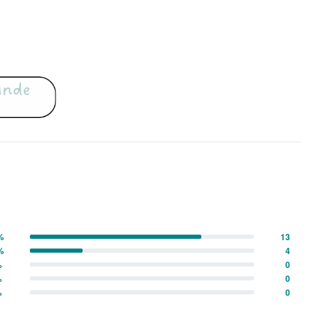
%
13
%
4
%
0
%
0
%
0