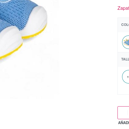
Zapat
COL
TAL
1
AÑADI