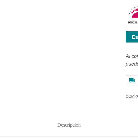
Es
Al co
puede
COMPA
Descripción