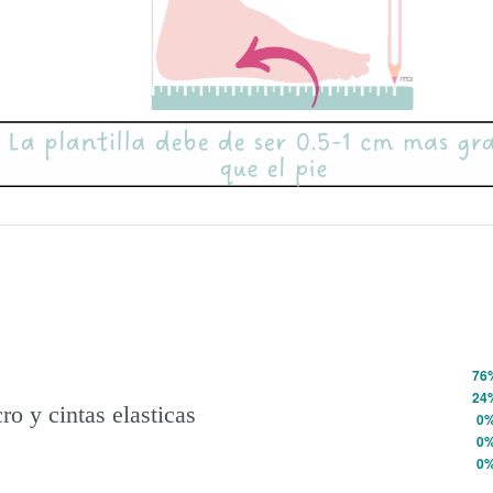
76
Valorado con
5
de 5
24
ro y cintas elasticas
Valorado con
4
de 5
0
Valorado con
3
de 5
0
Valorado con
2
de 5
0
Valorado con
1
de 5