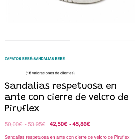
ZAPATOS BEBÉ
›
SANDALIAS BEBÉ
(
18
valoraciones de clientes)
Valorado con
18
4.89
de 5 en base a
valoraciones de clientes
Sandalias respetuosa en
ante con cierre de velcro de
Piruflex
50,00
€
53,95
€
42,50
€
45,86
€
Sandalias respetuosa en ante con cierre de velcro de Piruflex