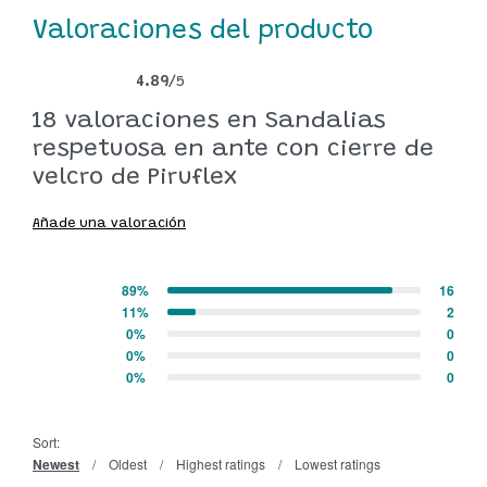
Valoraciones del producto
4.89
/5
Valorado con
18
4.89
de 5 en base a
valoraciones de clientes
18 valoraciones en
Sandalias
respetuosa en ante con cierre de
velcro de Piruflex
Añade una valoración
89%
16
Valorado con
5
de 5
11%
2
Valorado con
4
de 5
0%
0
Valorado con
3
de 5
0%
0
Valorado con
2
de 5
0%
0
Valorado con
1
de 5
Sort:
Newest
Oldest
Highest ratings
Lowest ratings