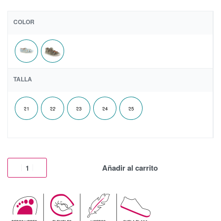
COLOR
TALLA
21
22
23
24
25
Añadir al carrito