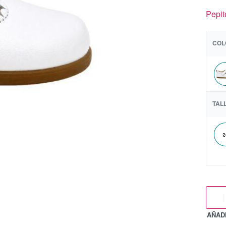
Pepit
COL
TAL
2
AÑADI