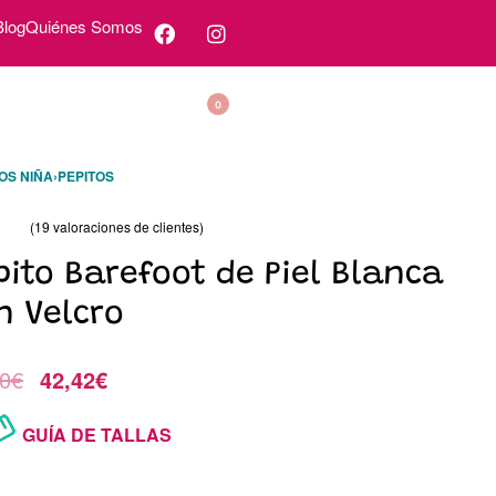
Blog
Quiénes Somos
0
OS NIÑA
›
PEPITOS
(
19
valoraciones de clientes)
o con
94.00
de 5 en base a
valoraciones de clientes
pito Barefoot de Piel Blanca
n Velcro
0
€
42,42
€
GUÍA DE TALLAS