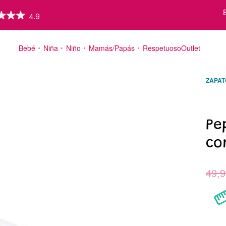
Bebé
Niña
Niño
Mamás/Papás
Respetuoso
Outlet
ZAPAT
Valorad
19
Pe
co
49,9