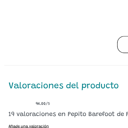
Valoraciones del producto
94.00
/5
Valorado con
19
94.00
de 5 en base a
valoraciones de clientes
19 valoraciones en
Pepito Barefoot de 
Añade una valoración