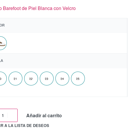
o Barefoot de Piel Blanca con Velcro
OR
LA
0
21
22
23
24
25
Añadir al carrito
R A LA LISTA DE DESEOS