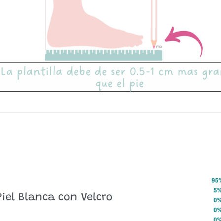
95
Valorado con
5
de 5
5
Piel Blanca con Velcro
Valorado con
4
de 5
0
Valorado con
3
de 5
0
Valorado con
2
de 5
0