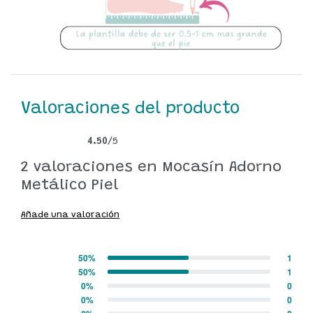
Valoraciones del producto
4.50
/5
Valorado con
2
4.50
de 5 en base a
valoraciones de clientes
2 valoraciones en
Mocasín Adorno
Metálico Piel
Añade una valoración
50%
1
Valorado con
5
de 5
50%
1
Valorado con
4
de 5
0%
0
Valorado con
3
de 5
0%
0
Valorado con
2
de 5