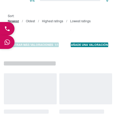
0%
0
Valorado con
1
de 5
Sort:
Newest
Oldest
Highest ratings
Lowest ratings
MOSTRAR MÁS VALORACIONES
/
AÑADE UNA VALORACIÓN