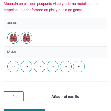
Mocasín en piel con pespunte visto y adorno metalico en el
empeine. Interior forrado en piel y suela de goma.
COLOR
TALLA
28
29
31
32
33
34
Añadir al carrito