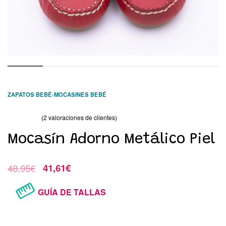
ZAPATOS BEBÉ
›
MOCASINES BEBÉ
(
2
valoraciones de clientes)
Valorado con
2
4.50
de 5 en base a
valoraciones de clientes
Mocasín Adorno Metálico Piel
48,95
€
41,61
€
GUÍA DE TALLAS