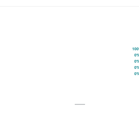
10
Valorado con
5
de 5
0
Valorado con
4
de 5
0
Valorado con
3
de 5
0
Valorado con
2
de 5
0
Valorado con
1
de 5