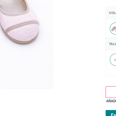
COL
TAL
1
AÑADI
Es