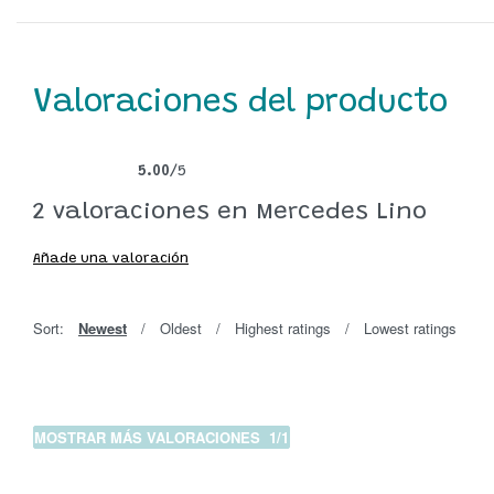
Valoraciones del producto
5.00
/5
Valorado con
2
5.00
de 5 en base a
valoraciones de clientes
2 valoraciones en
Mercedes Lino
Añade una valoración
Sort:
Newest
Oldest
Highest ratings
Lowest ratings
MOSTRAR MÁS VALORACIONES
/