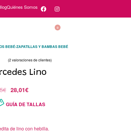
Blog
Quiénes Somos
0
OS BEBÉ
›
ZAPATILLAS Y BAMBAS BEBÉ
(
2
valoraciones de clientes)
o con
5.00
de 5 en base a
valoraciones de clientes
rcedes Lino
5
€
28,01
€
GUÍA DE TALLAS
dita de lino con hebilla.