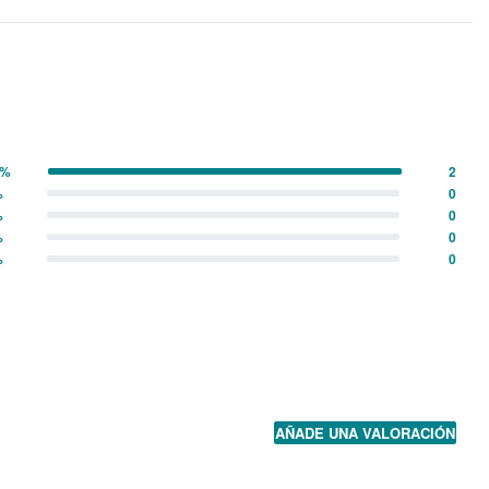
0%
2
%
0
%
0
%
0
%
0
AÑADE UNA VALORACIÓN