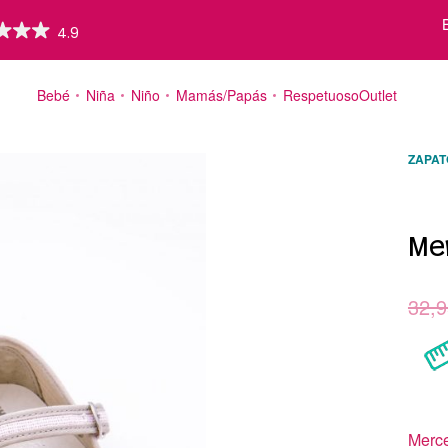
Bebé
Niña
Niño
Mamás/Papás
Respetuoso
Outlet
ZAPAT
Valorad
2
Me
32,9
Merce