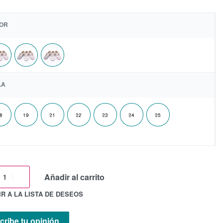
OR
LA
8
19
21
22
23
24
25
Añadir al carrito
R A LA LISTA DE DESEOS
cribe tu opinión