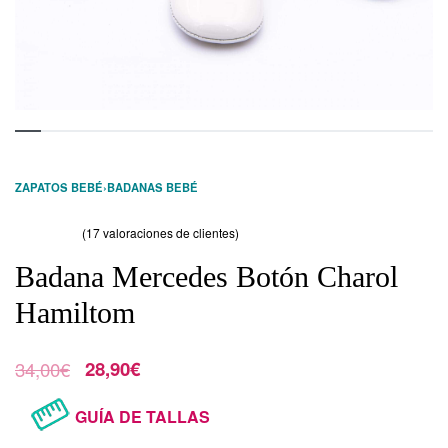
ZAPATOS BEBÉ
›
BADANAS BEBÉ
(
17
valoraciones de clientes)
Valorado con
17
41.00
de 5 en base a
valoraciones de clientes
Badana Mercedes Botón Charol
Hamiltom
34,00
€
28,90
€
GUÍA DE TALLAS