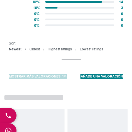
82%
14
Valorado con
5
de 5
18%
3
Valorado con
4
de 5
0%
0
Valorado con
3
de 5
0%
0
Valorado con
2
de 5
0%
0
Valorado con
1
de 5
Sort:
Newest
Oldest
Highest ratings
Lowest ratings
MOSTRAR MÁS VALORACIONES
/
AÑADE UNA VALORACIÓN