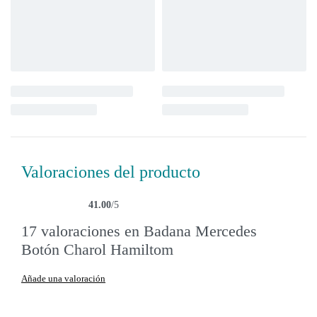
Valoraciones del producto
41.00
/5
Valorado con
17
41.00
de 5 en base a
valoraciones de clientes
17 valoraciones en
Badana Mercedes
Botón Charol Hamiltom
Añade una valoración