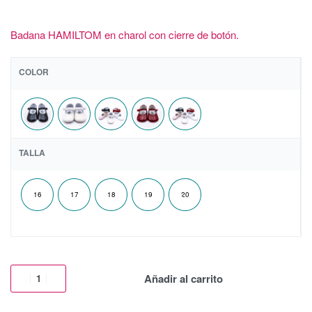
Badana HAMILTOM en charol con cierre de botón.
COLOR
TALLA
16
17
18
19
20
Añadir al carrito