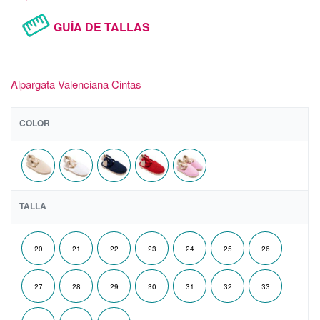
GUÍA DE TALLAS
Alpargata Valenciana Cintas
COLOR
TALLA
20
21
22
23
24
25
26
27
28
29
30
31
32
33