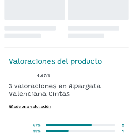
Valoraciones del producto
4.67
/5
Valorado con
3
4.67
de 5 en base a
valoraciones de clientes
3 valoraciones en
Alpargata
Valenciana Cintas
Añade una valoración
67%
2
Valorado con
5
de 5
33%
1