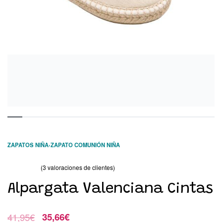
ZAPATOS NIÑA
›
ZAPATO COMUNIÓN NIÑA
(
3
valoraciones de clientes)
Valorado con
3
4.67
de 5 en base a
valoraciones de clientes
Alpargata Valenciana Cintas
41,95
€
35,66
€