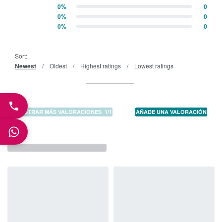
Valorado con
4
de 5
0%
0
Valorado con
3
de 5
0%
0
Valorado con
2
de 5
0%
0
Valorado con
1
de 5
Sort:
Newest
Oldest
Highest ratings
Lowest ratings
MOSTRAR MÁS VALORACIONES
/
AÑADE UNA VALORACIÓN