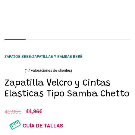
ZAPATOS BEBÉ
›
ZAPATILLAS Y BAMBAS BEBÉ
(
17
valoraciones de clientes)
Valorado con
17
41.00
de 5 en base a
valoraciones de clientes
Zapatilla Velcro y Cintas
Elasticas Tipo Samba Chetto
49,95
€
44,96
€
GUÍA DE TALLAS