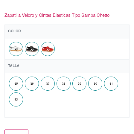
Zapatilla Velcro y Cintas Elasticas Tipo Samba Chetto
COLOR
TALLA
25
26
27
28
29
30
31
32