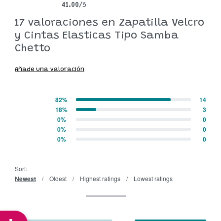
41.00
/5
Valorado con
17
41.00
de 5 en base a
valoraciones de clientes
17 valoraciones en
Zapatilla Velcro
y Cintas Elasticas Tipo Samba
Chetto
Añade una valoración
82%
14
Valorado con
5
de 5
18%
3
Valorado con
4
de 5
0%
0
Valorado con
3
de 5
0%
0
Valorado con
2
de 5
0%
0
Valorado con
1
de 5
Sort:
Newest
Oldest
Highest ratings
Lowest ratings