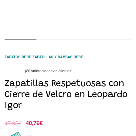
ZAPATOS BEBÉ
›
ZAPATILLAS Y BAMBAS BEBÉ
(
20
valoraciones de clientes)
Valorado con
20
47.50
de 5 en base a
valoraciones de clientes
Zapatillas Respetuosas con
Cierre de Velcro en Leopardo
Igor
47,95
€
40,76
€