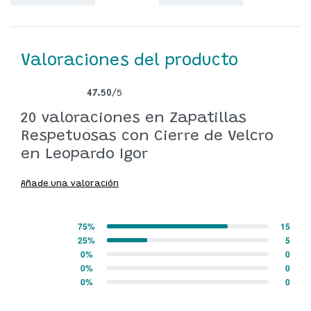
Valoraciones del producto
47.50
/5
Valorado con
20
47.50
de 5 en base a
valoraciones de clientes
20 valoraciones en
Zapatillas
Respetuosas con Cierre de Velcro
en Leopardo Igor
Añade una valoración
75%
15
Valorado con
5
de 5
25%
5
Valorado con
4
de 5
0%
0
Valorado con
3
de 5
0%
0
Valorado con
2
de 5
0%
0
Valorado con
1
de 5