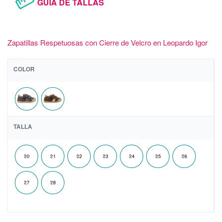
GUÍA DE TALLAS
Zapatillas Respetuosas con Cierre de Velcro en Leopardo Igor
COLOR
TALLA
20
21
22
23
24
25
26
27
28